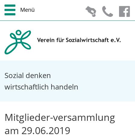
Menü
Zum Hauptmenü
Zur Suche
Zum Inhalt
Zu den Service-Informationen
Sozial denken
wirtschaftlich handeln
Mitglieder-versammlung
am 29.06.2019