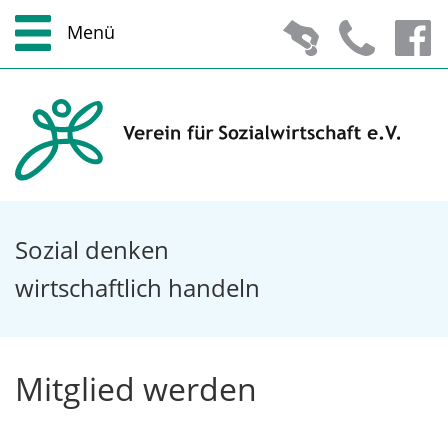
Menü
Zum Hauptmenü
Zur Suche
Zum Inhalt
Zu den Service-Informationen
Sozial denken
wirtschaftlich handeln
Mitglied werden