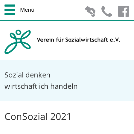
Menü
Zum Hauptmenü
Zur Suche
Zum Inhalt
Zu den Service-Informationen
Sozial denken
wirtschaftlich handeln
ConSozial 2021