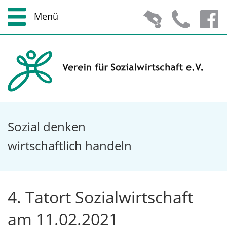
Menü
Zum Hauptmenü
Zur Suche
Zum Inhalt
Zu den Service-Informationen
Sozial denken
wirtschaftlich handeln
4. Tatort Sozialwirtschaft
am 11.02.2021